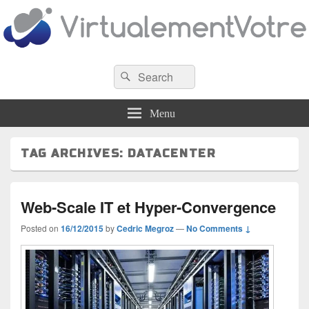
VirtualementVotre
Search
Blog francophone sur la virtualisation
Search
for:
Menu
TAG ARCHIVES:
DATACENTER
Web-Scale IT et Hyper-Convergence
Posted on
16/12/2015
by
Cedric Megroz
—
No Comments ↓