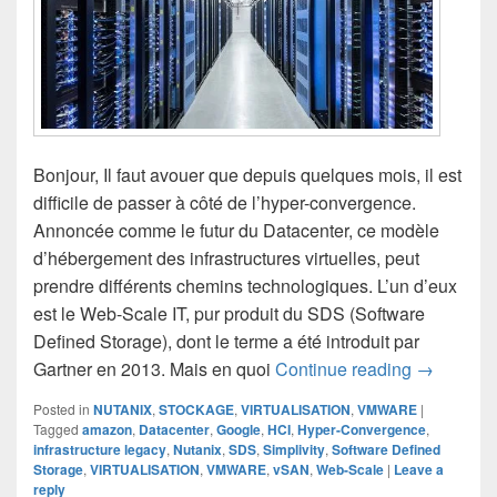
Bonjour, Il faut avouer que depuis quelques mois, il est
difficile de passer à côté de l’hyper-convergence.
Annoncée comme le futur du Datacenter, ce modèle
d’hébergement des infrastructures virtuelles, peut
prendre différents chemins technologiques. L’un d’eux
est le Web-Scale IT, pur produit du SDS (Software
Defined Storage), dont le terme a été introduit par
Web-Scale
Gartner en 2013. Mais en quoi
Continue reading
→
Posted in
NUTANIX
,
STOCKAGE
,
VIRTUALISATION
,
VMWARE
|
Tagged
amazon
,
Datacenter
,
Google
,
HCI
,
Hyper-Convergence
,
infrastructure legacy
,
Nutanix
,
SDS
,
Simplivity
,
Software Defined
Storage
,
VIRTUALISATION
,
VMWARE
,
vSAN
,
Web-Scale
|
Leave a
reply