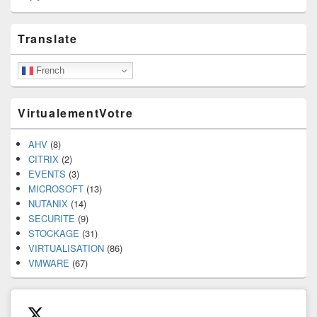
Primary
Translate
Sidebar
Widget
Area
French
VirtualementVotre
AHV
(8)
CITRIX
(2)
EVENTS
(3)
MICROSOFT
(13)
NUTANIX
(14)
SECURITE
(9)
STOCKAGE
(31)
VIRTUALISATION
(86)
VMWARE
(67)