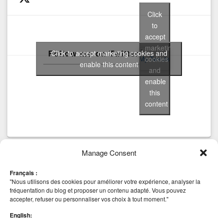
Click
to
accept
marketing
Follow me on Twitter
Click to accept marketing cookies and
cookies
My Tweets
enable this content
and
enable
this
content
Manage Consent
Tags
Français :
AHV
anti virus
CBT
Backup
beta
Community
block
Cluster Mode
"Nous utilisons des cookies pour améliorer votre expérience, analyser la
Hyper-v
esxi
installation
Edition
HA
iSCSI
fréquentation du blog et proposer un contenu adapté. Vous pouvez
Deep Security 8
Nutanix
accepter, refuser ou personnaliser vos choix à tout moment."
MICROSOFT
scvmm
Mise à jour
NetApp
securité
vCenter
Site Recovery Manager
SRM
SSO
STOCKAGE
English:
VAAI