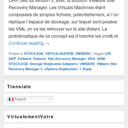
DRP, dès sa version 3, avec la solution VMware Site
Recovery Manager. Les Virtuals Machines étant
composées de simples fichiers, potentiellement, si l’on
réplique l’espace de stockage, sur lequel sont posées
les VMs, on va les retrouver sur le site distant. La
problématique de ce concept est d’inscrire les vmdk et
VMware Site Recovery Manager (partie 1
Continue reading
→
Posted in
STOCKAGE
,
VIRTUALISATION
,
VMWARE
|
Tagged
DR
,
DRP
,
Failback
,
Failover
,
Site Recovery Manager
,
SRA
,
SRM
,
STOCKAGE
,
Storage Replication Adapters
,
VMWARE
,
VMware Site
Recovery Manager 5
,
vSphere Replication
|
1
Reply
Primary
Translate
Sidebar
Widget
Area
French
VirtualementVotre