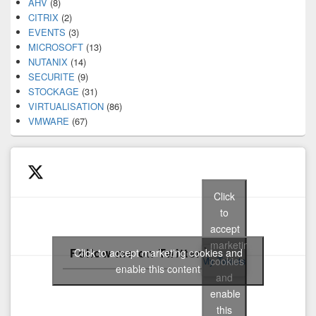
AHV
(8)
CITRIX
(2)
EVENTS
(3)
MICROSOFT
(13)
NUTANIX
(14)
SECURITE
(9)
STOCKAGE
(31)
VIRTUALISATION
(86)
VMWARE
(67)
Click
to
accept
marketing
Follow me on Twitter
Click to accept marketing cookies and
cookies
My Tweets
enable this content
and
enable
this