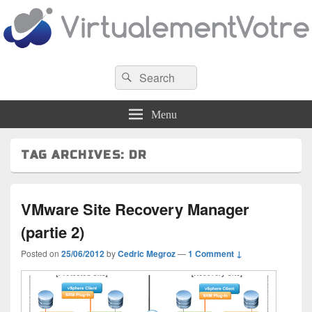
VirtualementVotre
Search
Blog francophone sur la virtualisation
Search
for:
Menu
TAG ARCHIVES:
DR
VMware Site Recovery Manager
(partie 2)
Posted on
25/06/2012
by
Cedric Megroz
—
1 Comment ↓