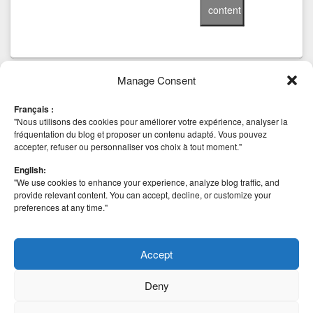
content
Manage Consent
Tags
Français :
AHV
anti virus
CBT
Backup
beta
Community
block
Cluster Mode
"Nous utilisons des cookies pour améliorer votre expérience, analyser la
Hyper-v
esxi
installation
Edition
HA
iSCSI
fréquentation du blog et proposer un contenu adapté. Vous pouvez
Deep Security 8
Nutanix
accepter, refuser ou personnaliser vos choix à tout moment."
MICROSOFT
scvmm
Mise à jour
NetApp
securité
vCenter
Site Recovery Manager
SRM
SSO
STOCKAGE
English:
VAAI
VIRTUALISATION
"We use cookies to enhance your experience, analyze blog traffic, and
VHDX
VMDK
VHD
VMFS 5
vmfs 5.58
VMWARE
provide relevant content. You can accept, decline, or customize your
vSphere 5
vSphere
vSAN
preferences at any time."
Vmworld
vSphere 5.1
vSphere 5.5
vSphere
vSphere 6
vSphere Web Client
Replication
windows
Windows 8
2008 R2
Windows 2012
Accept
Deny