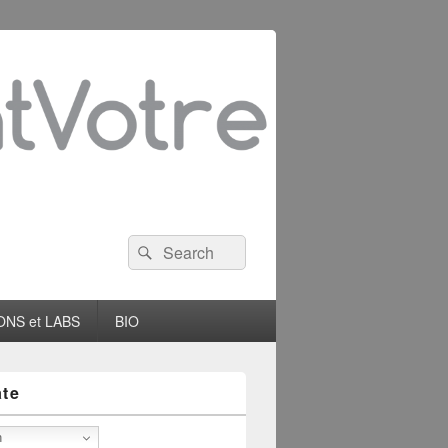
Search
Search
for:
NS et LABS
BIO
ate
h