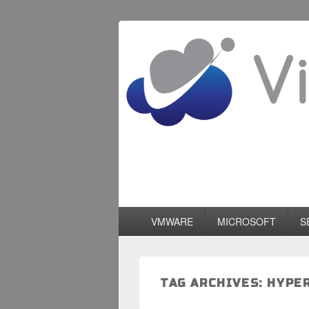
VirtualementV
Blog francophone sur la virtualisation
Primary
VMWARE
MICROSOFT
S
menu
TAG ARCHIVES:
HYPER