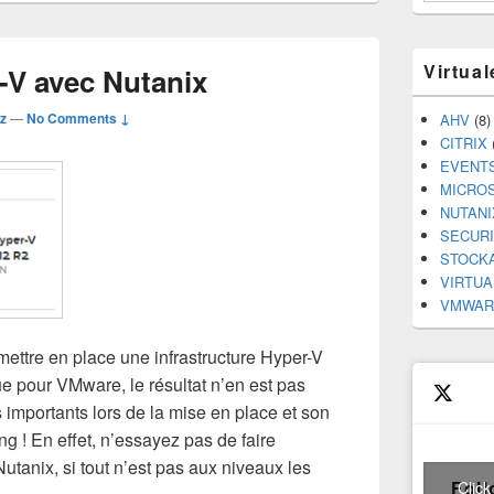
Virtua
r-V avec Nutanix
z
—
No Comments ↓
AHV
(8)
CITRIX
EVENT
MICRO
NUTANI
SECUR
STOCK
VIRTUA
VMWAR
 mettre en place une infrastructure Hyper-V
ue pour VMware, le résultat n’en est pas
 importants lors de la mise en place et son
ing ! En effet, n’essayez pas de faire
 Nutanix, si tout n’est pas aux niveaux les
Foll
Click
 Hyper-V avec Nutanix