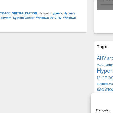
CKAGE
,
VIRTUALISATION
|
Tagged
Hyper-v
,
Hyper-V
,
scvmm
,
System Center
,
Windows 2012 R2
,
Windows
Tags
AHV
ant
Comm
Mode
Hyper
MICRO
scvmm
sec
SSO
STO
VIRTU
V
5.58
vSpher
Français :