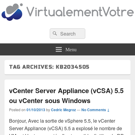
VirtualementVotre
Search
Blog francophone sur la virtualisation
Search
for:
Menu
TAG ARCHIVES:
KB2034505
vCenter Server Appliance (vCSA) 5.5
ou vCenter sous Windows
Posted on
01/10/2013
by
Cedric Megroz
—
No Comments ↓
Bonjour, Avec la sortie de vSphere 5.5, le vCenter
Server Appliance (vCSA) 5.5 a explosé le nombre de