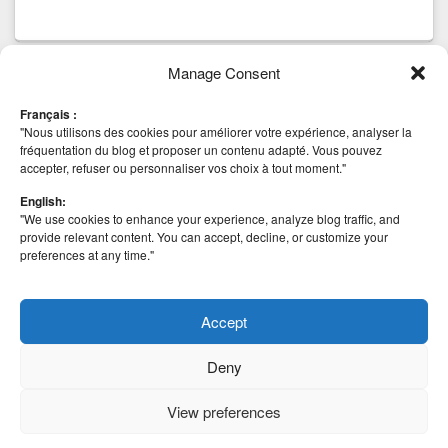
Manage Consent
Tags
Français :
AHV
anti virus
CBT
Backup
beta
Community
block
Cluster Mode
"Nous utilisons des cookies pour améliorer votre expérience, analyser la
Hyper-v
esxi
installation
Edition
HA
iSCSI
fréquentation du blog et proposer un contenu adapté. Vous pouvez
Deep Security 8
Nutanix
accepter, refuser ou personnaliser vos choix à tout moment."
MICROSOFT
scvmm
Mise à jour
NetApp
securité
vCenter
Site Recovery Manager
SRM
SSO
STOCKAGE
English:
VAAI
VIRTUALISATION
"We use cookies to enhance your experience, analyze blog traffic, and
VHDX
VMDK
VHD
VMFS 5
vmfs 5.58
VMWARE
provide relevant content. You can accept, decline, or customize your
vSphere 5
vSphere
vSAN
preferences at any time."
Vmworld
vSphere 5.1
vSphere 5.5
vSphere
vSphere 6
vSphere Web Client
Replication
windows
Windows 8
2008 R2
Windows 2012
Accept
Deny
View preferences
Copyright © 2026
VirtualementVotre
. All Rights Reserved.