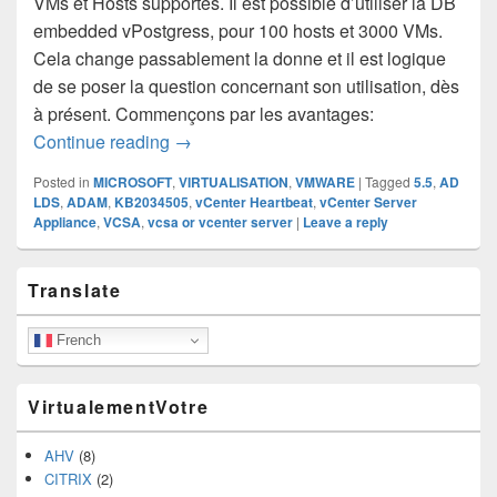
VMs et Hosts supportés. Il est possible d’utiliser la DB
embedded vPostgress, pour 100 hosts et 3000 VMs.
Cela change passablement la donne et il est logique
de se poser la question concernant son utilisation, dès
à présent. Commençons par les avantages:
vCenter Server Appliance (vCSA) 5.5 o
Continue reading
→
Posted in
MICROSOFT
,
VIRTUALISATION
,
VMWARE
|
Tagged
5.5
,
AD
LDS
,
ADAM
,
KB2034505
,
vCenter Heartbeat
,
vCenter Server
Appliance
,
VCSA
,
vcsa or vcenter server
|
Leave a reply
Primary
Translate
Sidebar
Widget
Area
French
VirtualementVotre
AHV
(8)
CITRIX
(2)