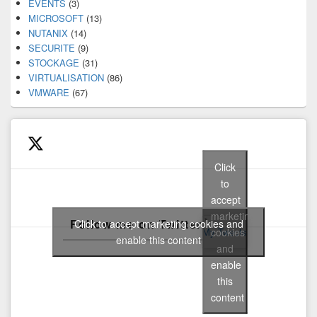
EVENTS
(3)
MICROSOFT
(13)
NUTANIX
(14)
SECURITE
(9)
STOCKAGE
(31)
VIRTUALISATION
(86)
VMWARE
(67)
Click
to
accept
marketing
Follow me on Twitter
Click to accept marketing cookies and
cookies
My Tweets
enable this content
and
enable
this
content