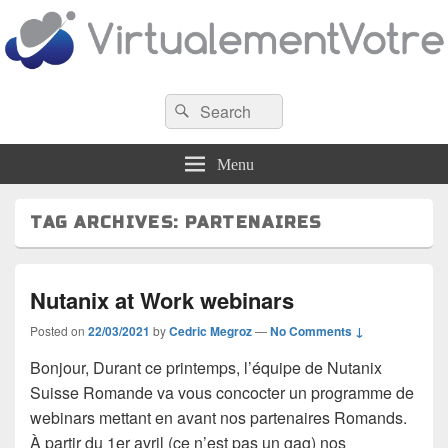
VirtualementVotre
Search
Blog francophone sur la virtualisation
Search
for:
Menu
TAG ARCHIVES:
PARTENAIRES
Nutanix at Work webinars
Posted on
22/03/2021
by
Cedric Megroz
—
No Comments ↓
Bonjour, Durant ce printemps, l’équipe de Nutanix
Suisse Romande va vous concocter un programme de
webinars mettant en avant nos partenaires Romands.
À partir du 1er avril (ce n’est pas un gag) nos