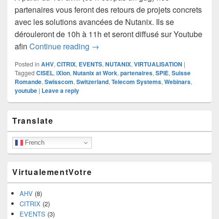
partenaires vous feront des retours de projets concrets
avec les solutions avancées de Nutanix. Ils se
dérouleront de 10h à 11h et seront diffusé sur Youtube
Nutanix at Work webinars
afin
Continue reading
→
Posted in
AHV
,
CITRIX
,
EVENTS
,
NUTANIX
,
VIRTUALISATION
|
Tagged
CISEL
,
iXion
,
Nutanix at Work
,
partenaires
,
SPIE
,
Suisse
Romande
,
Swisscom
,
Switzerland
,
Telecom Systems
,
Webinars
,
youtube
|
Leave a reply
Primary
Translate
Sidebar
Widget
Area
French
VirtualementVotre
AHV
(8)
CITRIX
(2)
EVENTS
(3)