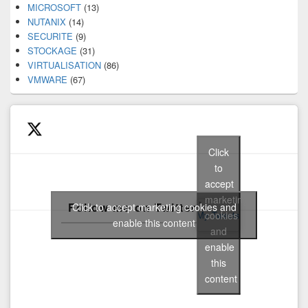
MICROSOFT
(13)
NUTANIX
(14)
SECURITE
(9)
STOCKAGE
(31)
VIRTUALISATION
(86)
VMWARE
(67)
Click
to
accept
marketing
Follow me on Twitter
Click to accept marketing cookies and
cookies
My Tweets
enable this content
and
enable
this
content