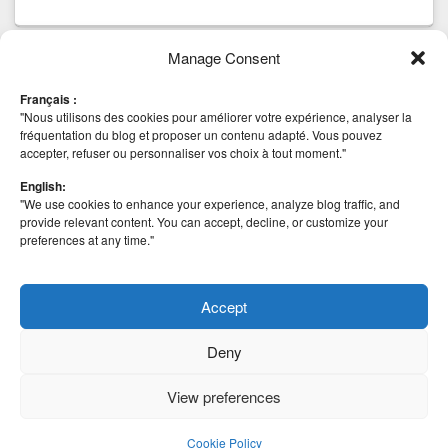
Manage Consent
Tags
Français :
AHV
anti virus
CBT
Backup
beta
Community
block
Cluster Mode
"Nous utilisons des cookies pour améliorer votre expérience, analyser la
Hyper-v
esxi
installation
Edition
HA
iSCSI
fréquentation du blog et proposer un contenu adapté. Vous pouvez
Deep Security 8
Nutanix
accepter, refuser ou personnaliser vos choix à tout moment."
MICROSOFT
scvmm
Mise à jour
NetApp
securité
vCenter
Site Recovery Manager
SRM
SSO
STOCKAGE
English:
VAAI
VIRTUALISATION
"We use cookies to enhance your experience, analyze blog traffic, and
VHDX
VMDK
VHD
VMFS 5
vmfs 5.58
VMWARE
provide relevant content. You can accept, decline, or customize your
vSphere 5
vSphere
vSAN
preferences at any time."
Vmworld
vSphere 5.1
vSphere 5.5
vSphere
vSphere 6
vSphere Web Client
Replication
windows
Windows 8
2008 R2
Windows 2012
Accept
Deny
View preferences
Copyright © 2026
VirtualementVotre
. All Rights Reserved.
Cookie Policy
Theme: Catch Box by
Catch Themes