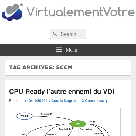
VirtualementVotre
Search
Blog francophone sur la virtualisation
Search
for:
Menu
TAG ARCHIVES:
SCCM
CPU Ready l’autre ennemi du VDI
Posted on
10/11/2014
by
Cedric Megroz
—
3 Comments ↓