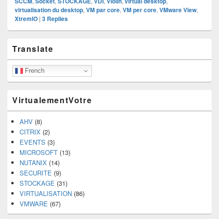
SCCM
,
Socket
,
STOCKAGE
,
VDI
,
Violin
,
virtual desktop
,
virtualisation du desktop
,
VM par core
,
VM per core
,
VMware View
,
XtremIO
|
3
Replies
Primary
Translate
Sidebar
Widget
Area
French
VirtualementVotre
AHV
(8)
CITRIX
(2)
EVENTS
(3)
MICROSOFT
(13)
NUTANIX
(14)
SECURITE
(9)
STOCKAGE
(31)
VIRTUALISATION
(86)
VMWARE
(67)