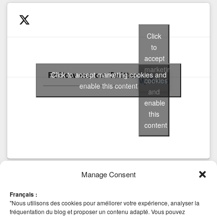
Click
to
accept
marketing
Follow me on Twitter
Click to accept marketing cookies and
cookies
My Tweets
enable this content
and
enable
this
content
Manage Consent
Tags
Français :
AHV
anti virus
CBT
Backup
beta
Community
block
Cluster Mode
"Nous utilisons des cookies pour améliorer votre expérience, analyser la
Hyper-v
esxi
installation
Edition
HA
iSCSI
fréquentation du blog et proposer un contenu adapté. Vous pouvez
Deep Security 8