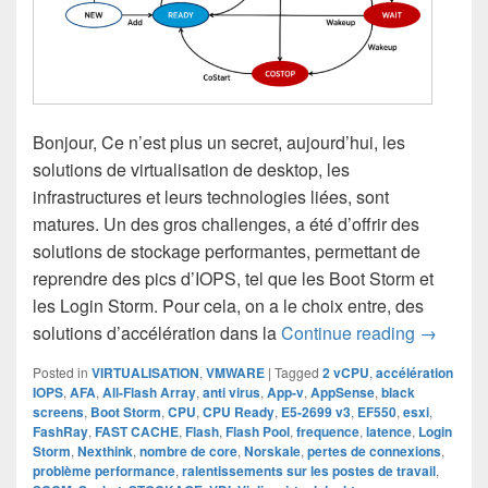
Bonjour, Ce n’est plus un secret, aujourd’hui, les
solutions de virtualisation de desktop, les
infrastructures et leurs technologies liées, sont
matures. Un des gros challenges, a été d’offrir des
solutions de stockage performantes, permettant de
reprendre des pics d’IOPS, tel que les Boot Storm et
les Login Storm. Pour cela, on a le choix entre, des
CPU Read
solutions d’accélération dans la
Continue reading
→
Posted in
VIRTUALISATION
,
VMWARE
|
Tagged
2 vCPU
,
accélération
IOPS
,
AFA
,
All-Flash Array
,
anti virus
,
App-v
,
AppSense
,
black
screens
,
Boot Storm
,
CPU
,
CPU Ready
,
E5-2699 v3
,
EF550
,
esxi
,
FashRay
,
FAST CACHE
,
Flash
,
Flash Pool
,
frequence
,
latence
,
Login
Storm
,
Nexthink
,
nombre de core
,
Norskale
,
pertes de connexions
,
problème performance
,
ralentissements sur les postes de travail
,