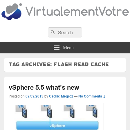
VirtualementVotre
Search
Blog francophone sur la virtualisation
Search
for:
Menu
TAG ARCHIVES:
FLASH READ CACHE
vSphere 5.5 what’s new
Posted on
09/09/2013
by
Cedric Megroz
—
No Comments ↓