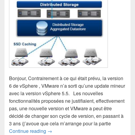
Bonjour, Contrairement à ce qui était prévu, la version
6 de vSphere , VMware n’a sorti qu’une update mineur
avec la version vSphere 5.5. Les nouvelles
fonctionnalités proposées ne justifiaient, effectivement
pas, une nouvelle version et VMware a peut être
décidé de changer son cycle de version, en passant à
3 ans (j’avoue que cela m’arrange pour la partie
vSphere 5.5 what’s new
Continue reading
→