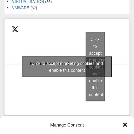
VIRTUALISATION
(86)
VMWARE
(67)
Click
to
accept
marketing
Follow me on Twitter
Click to accept marketing cookies and
cookies
My Tweets
enable this content
and
enable
this
content
Manage Consent
Tags