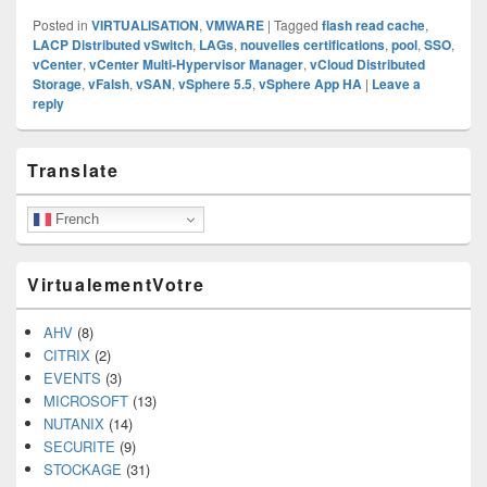
Posted in
VIRTUALISATION
,
VMWARE
|
Tagged
flash read cache
,
LACP Distributed vSwitch
,
LAGs
,
nouvelles certifications
,
pool
,
SSO
,
vCenter
,
vCen­ter Multi-Hypervisor Man­ager
,
vCloud Distributed
Storage
,
vFalsh
,
vSAN
,
vSphere 5.5
,
vSphere App HA
|
Leave a
reply
Primary
Translate
Sidebar
Widget
Area
French
VirtualementVotre
AHV
(8)
CITRIX
(2)
EVENTS
(3)
MICROSOFT
(13)
NUTANIX
(14)
SECURITE
(9)
STOCKAGE
(31)