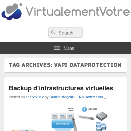
VirtualementVotre
Search
Blog francophone sur la virtualisation
Search
for:
Menu
TAG ARCHIVES:
VAPI DATAPROTECTION
Backup d’infrastructures virtuelles
Posted on
11/02/2012
by
Cedric Megroz
—
No Comments ↓