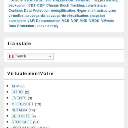
backup vm
,
CBT
,
CDP
,
Change Block Tracking
,
consistance
,
Continus Data Protection
,
deduplification
,
Hyper-v
,
infrastructures
virtuelles
,
sauvegarde
,
sauvegarde virtualisation
,
snapshot
consistant
,
vAPI Dataprotection
,
VCB
,
VDP
,
VHD
,
VMDK
,
VMware
Data Protection
|
Leave a reply
Primary
Translate
Sidebar
Widget
Area
French
VirtualementVotre
AHV
(8)
CITRIX
(2)
EVENTS
(3)
MICROSOFT
(13)
NUTANIX
(14)
SECURITE
(9)
STOCKAGE
(31)
VIRTUALISATION
(86)