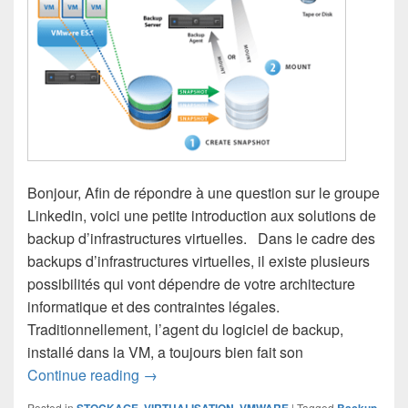
Bonjour, Afin de répondre à une question sur le groupe
Linkedin, voici une petite introduction aux solutions de
backup d’infrastructures virtuelles. Dans le cadre des
backups d’infrastructures virtuelles, il existe plusieurs
possibilités qui vont dépendre de votre architecture
informatique et des contraintes légales.
Traditionnellement, l’agent du logiciel de backup,
installé dans la VM, a toujours bien fait son
Backup d’infrastructures virtuelles
Continue reading
→
Posted in
STOCKAGE
,
VIRTUALISATION
,
VMWARE
|
Tagged
Backup
,