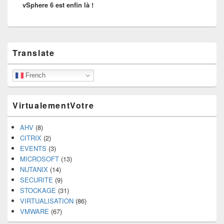
vSphere 6 est enfin là !
post:
Primary
Translate
Sidebar
Widget
Area
French
VirtualementVotre
AHV
(8)
CITRIX
(2)
EVENTS
(3)
MICROSOFT
(13)
NUTANIX
(14)
SECURITE
(9)
STOCKAGE
(31)
VIRTUALISATION
(86)
VMWARE
(67)