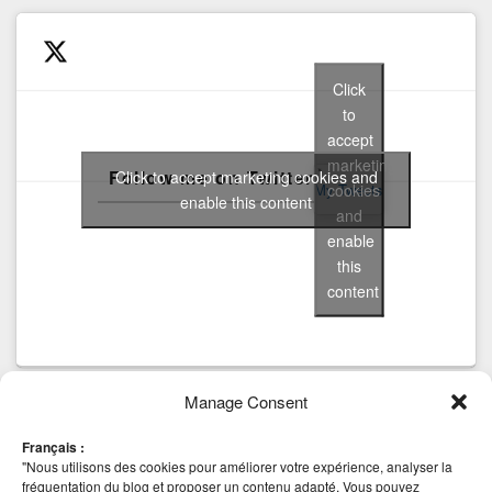
Click
to
accept
marketing
Follow me on Twitter
Click to accept marketing cookies and
cookies
My Tweets
enable this content
and
enable
this
content
Manage Consent
Tags
Français :
AHV
anti virus
CBT
Backup
beta
Community
block
Cluster Mode
"Nous utilisons des cookies pour améliorer votre expérience, analyser la
Hyper-v
esxi
installation
Edition
HA
iSCSI
fréquentation du blog et proposer un contenu adapté. Vous pouvez
Deep Security 8