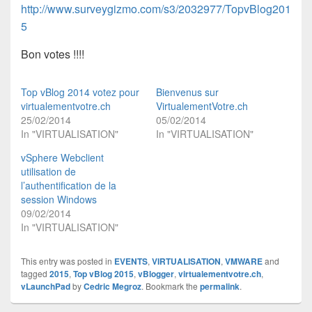
http://www.surveygizmo.com/s3/2032977/TopvBlog201
5
Bon votes !!!!
Top vBlog 2014 votez pour
Bienvenus sur
virtualementvotre.ch
VirtualementVotre.ch
25/02/2014
05/02/2014
In "VIRTUALISATION"
In "VIRTUALISATION"
vSphere Webclient
utilisation de
l’authentification de la
session Windows
09/02/2014
In "VIRTUALISATION"
This entry was posted in
EVENTS
,
VIRTUALISATION
,
VMWARE
and
tagged
2015
,
Top vBlog 2015
,
vBlogger
,
virtualementvotre.ch
,
vLaunchPad
by
Cedric Megroz
. Bookmark the
permalink
.