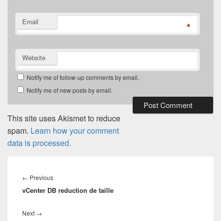
Email
*
Website
Notify me of follow-up comments by email.
Notify me of new posts by email.
This site uses Akismet to reduce
spam.
Learn how your comment
data is processed.
Post
navigation
Previous
←
Previous
vCenter DB reduction de taille
post:
Next
Next
→