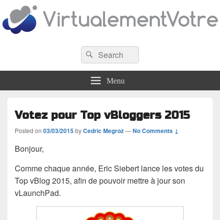
VirtualementVotre
Search
Blog francophone sur la virtualisation
Search
for:
Menu
Votez pour Top vBloggers 2015
Posted on
03/03/2015
by
Cedric Megroz
—
No Comments ↓
Bonjour,
Comme chaque année, Eric Siebert lance les votes du
Top vBlog 2015, afin de pouvoir mettre à jour son
vLaunchPad.