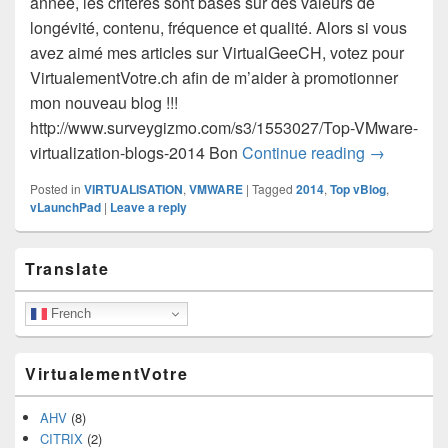
année, les critères sont basés sur des valeurs de
longévité, contenu, fréquence et qualité. Alors si vous
avez aimé mes articles sur VirtualGeeCH, votez pour
VirtualementVotre.ch afin de m’aider à promotionner
mon nouveau blog !!!
http://www.surveygizmo.com/s3/1553027/Top-VMware-
Top vBlog 
virtualization-blogs-2014 Bon
Continue reading
→
Posted in
VIRTUALISATION
,
VMWARE
|
Tagged
2014
,
Top vBlog
,
vLaunchPad
|
Leave a reply
Primary
Translate
Sidebar
Widget
Area
French
VirtualementVotre
AHV
(8)
CITRIX
(2)