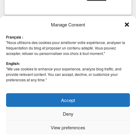
Manage Consent
Tags
Français :
AHV
anti virus
CBT
Backup
beta
Community
block
Cluster Mode
"Nous utilisons des cookies pour améliorer votre expérience, analyser la
Hyper-v
esxi
installation
Edition
HA
iSCSI
fréquentation du blog et proposer un contenu adapté. Vous pouvez
Deep Security 8
Nutanix
accepter, refuser ou personnaliser vos choix à tout moment."
MICROSOFT
scvmm
Mise à jour
NetApp
securité
vCenter
Site Recovery Manager
SRM
SSO
STOCKAGE
English:
VAAI
VIRTUALISATION
"We use cookies to enhance your experience, analyze blog traffic, and
VHDX
VMDK
VHD
VMFS 5
vmfs 5.58
VMWARE
provide relevant content. You can accept, decline, or customize your
vSphere 5
vSphere
vSAN
preferences at any time."
Vmworld
vSphere 5.1
vSphere 5.5
vSphere
vSphere 6
vSphere Web Client
Replication
windows
Windows 8
2008 R2
Windows 2012
Accept
Deny
View preferences
Copyright © 2026
VirtualementVotre
. All Rights Reserved.