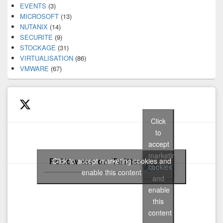
EVENTS
(3)
MICROSOFT
(13)
NUTANIX
(14)
SECURITE
(9)
STOCKAGE
(31)
VIRTUALISATION
(86)
VMWARE
(67)
Click
to
accept
marketing
Follow me on Twitter
Click to accept marketing cookies and
cookies
My Tweets
enable this content
and
enable
this
content