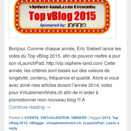
Bonjour, Comme chaque année, Eric Siebert lance les
votes du Top vBlog 2015, afin de pouvoir mettre à jour
son vLaunchPad. http://vlp.vsphere-land.com/ Cette
année, les critères sont basés sur des valeurs de
longévité, contenu, fréquence et qualité. Alors si vous
avez aimé mes articles durant l’année 2014, votez
pour VirtualementVotre.ch afin de m’aider à
promotionner mon nouveau blog !!! A
Votez pour Top vBloggers 2015
Continue reading
→
Posted in
EVENTS
,
VIRTUALISATION
,
VMWARE
|
Tagged
2015
,
Top
vBlog 2015
,
vBlogger
,
virtualementvotre.ch
,
vLaunchPad
|
Leave a
reply