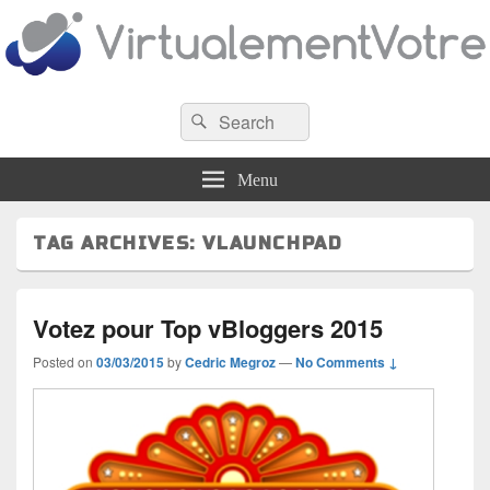
VirtualementVotre
Search
Blog francophone sur la virtualisation
Search
for:
Menu
TAG ARCHIVES:
VLAUNCHPAD
Votez pour Top vBloggers 2015
Posted on
03/03/2015
by
Cedric Megroz
—
No Comments ↓