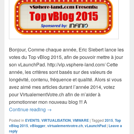
Bonjour, Comme chaque année, Eric Siebert lance les
votes du Top vBlog 2015, afin de pouvoir mettre à jour
son vLaunchPad. http://vlp.vsphere-land.com/ Cette
année, les critères sont basés sur des valeurs de
longévité, contenu, fréquence et qualité. Alors si vous
avez aimé mes articles durant l’année 2014, votez
pour VirtualementVotre.ch afin de m’aider à
promotionner mon nouveau blog !!! A
Votez pour Top vBloggers 2015
Continue reading
→
Posted in
EVENTS
,
VIRTUALISATION
,
VMWARE
|
Tagged
2015
,
Top
vBlog 2015
,
vBlogger
,
virtualementvotre.ch
,
vLaunchPad
|
Leave a
reply