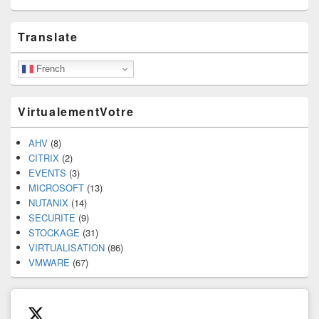
Primary
Translate
Sidebar
Widget
Area
French
VirtualementVotre
AHV
(8)
CITRIX
(2)
EVENTS
(3)
MICROSOFT
(13)
NUTANIX
(14)
SECURITE
(9)
STOCKAGE
(31)
VIRTUALISATION
(86)
VMWARE
(67)