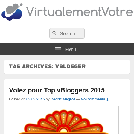
VirtualementVotre
Search
Blog francophone sur la virtualisation
Search
for:
Menu
TAG ARCHIVES:
VBLOGGER
Votez pour Top vBloggers 2015
Posted on
03/03/2015
by
Cedric Megroz
—
No Comments ↓