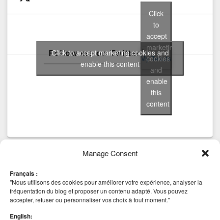
Click
to
accept
marketing
Follow me on Twitter
Click to accept marketing cookies and
cookies
My Tweets
enable this content
and
enable
this
content
Manage Consent
Tags
Français :
AHV
anti virus
CBT
Backup
beta
Community
block
Cluster Mode
"Nous utilisons des cookies pour améliorer votre expérience, analyser la
Hyper-v
esxi
installation
Edition
HA
iSCSI
fréquentation du blog et proposer un contenu adapté. Vous pouvez
Deep Security 8
Nutanix
accepter, refuser ou personnaliser vos choix à tout moment."
MICROSOFT
scvmm
Mise à jour
NetApp
securité
vCenter
Site Recovery Manager
SRM
SSO
STOCKAGE
English:
VAAI